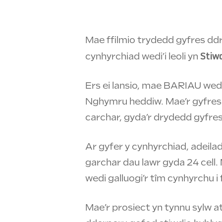
Mae ffilmio trydedd gyfres d
Stiwd
cynhyrchiad wedi’i leoli yn
Ers ei lansio, mae BARIAU wedi
Nghymru heddiw. Mae’r gyfres y
carchar, gyda’r drydedd gyfres
Ar gyfer y cynhyrchiad, adeil
garchar dau lawr gyda 24 cell.
wedi galluogi’r tîm cynhyrchu i
Mae’r prosiect yn tynnu sylw at