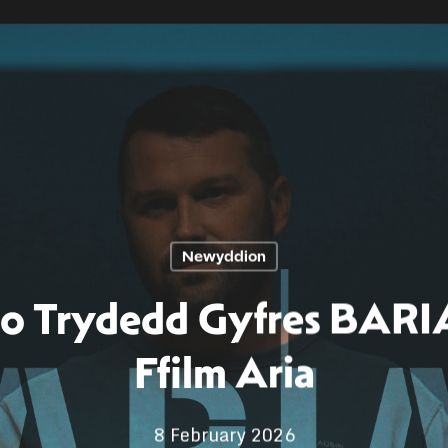
Newyddion
io Trydedd Gyfres BARI
Ffilm Aria
8 February 2026