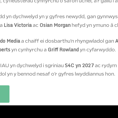
cyfleusterau cynhyrchu o safon uchel, a’r gallu i a
dd yn dychwelyd yn y gyfres newydd, gan gynnwy
Lisa Victoria
Osian Morgan
da
ac
hefyd yn ymuno â 
do Media
a chaiff ei dosbarthu’n rhyngwladol gan
berts
Griff Rowland
yn cynhyrchu a
yn cyfarwyddo.
S4C yn 2027
AU yn dychwelyd i sgriniau
ac rydym 
ol yn y bennod nesaf o’r gyfres lwyddiannus hon.