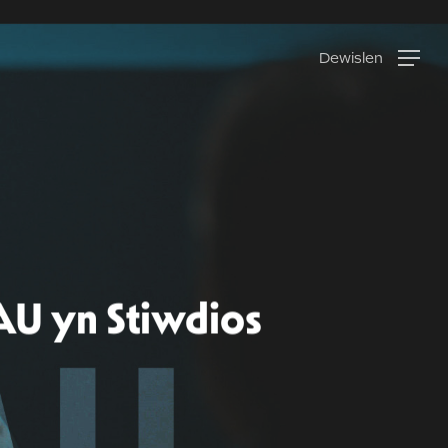
Dewislen
AU yn Stiwdios