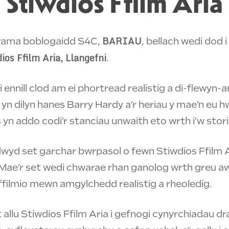
Stiwdios Ffilm Aria
BARIAU
drama boblogaidd S4C,
, bellach wedi dod 
ios Ffilm Aria, Llangefni
.
 ennill clod am ei phortread realistig a di-flewyn
n dilyn hanes Barry Hardy a’r heriau y mae’n eu hw
 yn addo codi’r stanciau unwaith eto wrth i’w stor
adwyd set garchar bwrpasol o fewn Stiwdios Ffilm 
 Mae’r set wedi chwarae rhan ganolog wrth greu aw
 ffilmio mewn amgylchedd realistig a rheoledig.
 allu Stiwdios Ffilm Aria i gefnogi cynyrchiadau d