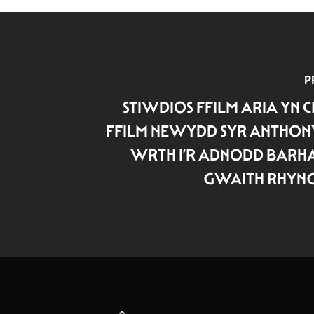
P
STIWDIOS FFILM ARIA YN
FFILM NEWYDD SYR ANTHON
WRTH I’R ADNODD BARHA
GWAITH RHY