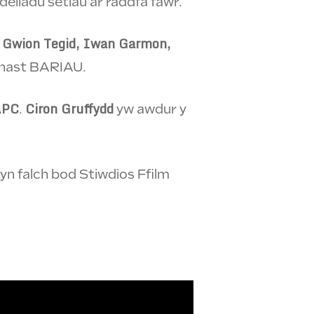
deiladu setiau ar raddfa fawr.
Gwion Tegid, Iwan Garmon,
s
chast BARIAU.
APC
Ciron Gruffydd
.
yw awdur y
yn falch bod Stiwdios Ffilm