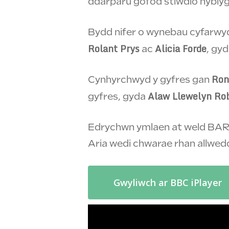
ddarparu gofod stiwdio hyblyg, 
Bydd nifer o wynebau cyfarwy
Rolant Prys
Alicia Forde
ac
, gy
Ron
Cynhyrchwyd y gyfres gan
Alaw Llewelyn Ro
gyfres, gyda
Edrychwn ymlaen at weld BARI
Aria wedi chwarae rhan allwedd
Gwyliwch ar BBC iPlayer