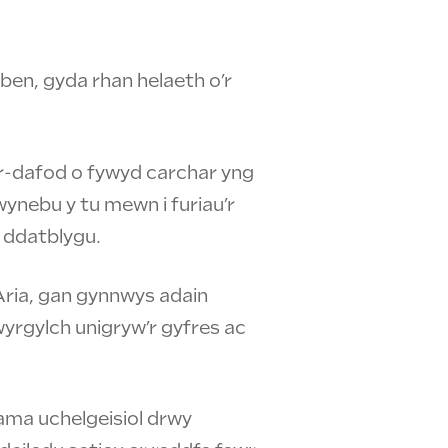
i ben, gyda rhan helaeth o’r
-ar-dafod o fywyd carchar yng
ynebu y tu mewn i furiau’r
i ddatblygu.
Aria, gan gynnwys adain
yrgylch unigryw’r gyfres ac
rama uchelgeisiol drwy