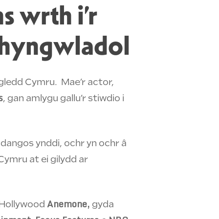
 wrth i’r
rhyngwladol
gledd Cymru. Mae’r actor,
s
, gan amlygu gallu’r stiwdio i
dangos ynddi, ochr yn ochr â
ymru at ei gilydd ar
Anemone,
lm Hollywood
gyda