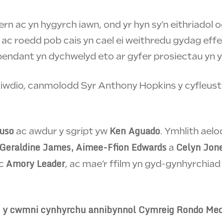
ern ac yn hygyrch iawn, ond yr hyn sy’n eithriadol
ac roedd pob cais yn cael ei weithredu gydag eff
bendant yn dychwelyd eto ar gyfer prosiectau yn y
stiwdio, canmolodd Syr Anthony Hopkins y cyfleuste
uso
Ken Aguado
ac awdur y sgript yw
. Ymhlith aelo
 Geraldine James, Aimee-Ffion Edwards
Celyn Jon
a
Amory Leader
c
, ac mae’r ffilm yn gyd-gynhyrchi
an y cwmni cynhyrchu annibynnol Cymreig Rondo Med