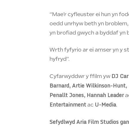
“Mae’r cyfleuster ei hun yn fod
oedd unrhyw beth yn broblem, 
yn brofiad gwych a byddaf yn 
Wrth fyfyrio ar ei amser yn y 
hyfryd”.
DJ Car
Cyfarwyddwr y ffilm yw
Barnard, Artie Wilkinson-Hunt,
Penallt Jones, Hannah Leader
a
Entertainment
U-Media
ac
.
Sefydlwyd Aria Film Studios g