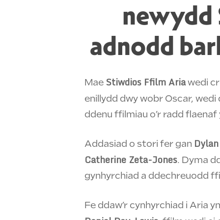
newydd S
adnodd bar
Stiwdios Ffilm Aria
Mae
wedi c
enillydd dwy wobr Oscar, wedi d
ddenu ffilmiau o’r radd flaenaf
Dyla
Addasiad o stori fer gan
Catherine Zeta-Jones
. Dyma dd
gynhyrchiad a ddechreuodd ffil
Fe ddaw’r cynhyrchiad i Aria yn 