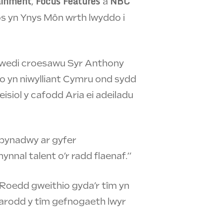
ainment
Focus Features
NBC
,
a
os yn Ynys Môn wrth lwyddo i
d wedi croesawu Syr Anthony
io yn niwylliant Cymru ond sydd
siol y cafodd Aria ei adeiladu
ibynadwy ar gyfer
ynnal talent o’r radd flaenaf.”
Roedd gweithio gyda’r tîm yn
rparodd y tîm gefnogaeth lwyr