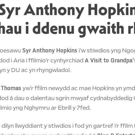
yr Anthony Hopkins
hau i ddenu gwaith 
Syr Anthony Hopkins
roesawu
i’w stiwdios yng Ngo
A Visit to Grandpa’
od i Aria i ffilmio’r cynhyrchiad
 yn y DU ac yn rhyngwladol.
n Thomas
yw’r ffilm newydd ac mae Hopkins yn ymd
od â dau o dalentau sgrin mwyaf cydnabyddedig C
mio yng Nghymru ar Ebrill y 7fed.
dilyn llwyddiant y stiwdios i fod yn gartref i’r ffi