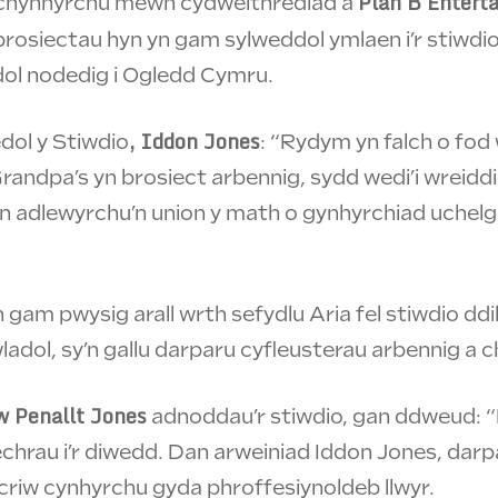
Plan B Entert
ei chynhyrchu mewn cydweithrediad â
 prosiectau hyn yn gam sylweddol ymlaen i’r stiwdi
ol nodedig i Ogledd Cymru.
, Iddon Jones
ol y Stiwdio
: “Rydym yn falch o fo
 Grandpa’s yn brosiect arbennig, sydd wedi’i wreidd
 adlewyrchu’n union y math o gynhyrchiad uchelgei
gam pwysig arall wrth sefydlu Aria fel stiwdio dd
dol, sy’n gallu darparu cyfleusterau arbennig a ch
 Penallt Jones
adnoddau’r stiwdio, gan ddweud: “
 dechrau i’r diwedd. Dan arweiniad Iddon Jones, da
criw cynhyrchu gyda phroffesiynoldeb llwyr.