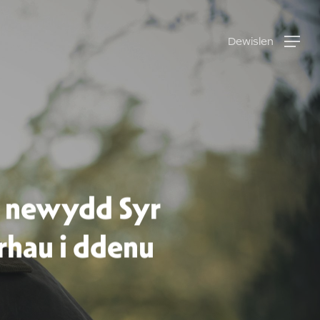
Dewislen
lm newydd Syr
rhau i ddenu