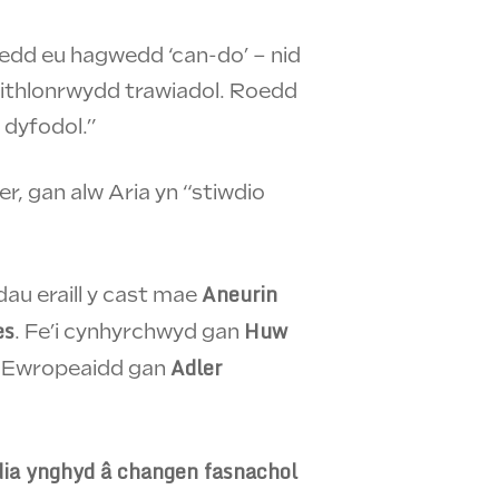
 oedd eu hagwedd ‘can-do’ – nid
eithlonrwydd trawiadol. Roedd
 dyfodol.”
r, gan alw Aria yn “stiwdio
Aneurin
dau eraill y cast mae
es
Huw
. Fe’i cynhyrchwyd gan
Adler
ad Ewropeaidd gan
ia ynghyd â changen fasnachol