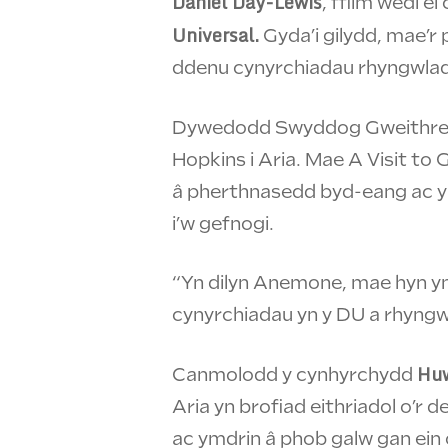
Daniel Day-Lewis
, ffilm wedi 
Universal.
Gyda’i gilydd, mae’r
ddenu cynyrchiadau rhyngwlad
Dywedodd Swyddog Gweithred
Hopkins i Aria. Mae A Visit to
â pherthnasedd byd-eang ac yn
i’w gefnogi.
“Yn dilyn Anemone, mae hyn yn 
cynyrchiadau yn y DU a rhyngwla
Huw
Canmolodd y cynhyrchydd
Aria yn brofiad eithriadol o’r
ac ymdrin â phob galw gan ein 