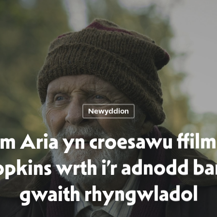
Newyddion
lm Aria yn croesawu ffi
kins wrth i’r adnodd ba
gwaith rhyngwladol